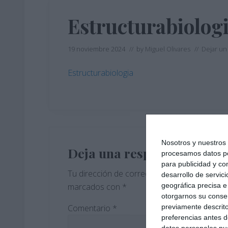
Estructurabiolog
19 noviembre 2024
// by
Miguel Olivares
//
Dejar un
Estructurabiologia
Interacciones
Nosotros y nuestro
con
Deja una respuesta
procesamos datos per
para publicidad y co
los
Tu dirección de correo electrónico no será 
desarrollo de servici
geográfica precisa e 
marcados con
*
lectores
otorgarnos su conse
previamente descrito
Comentario
*
preferencias antes d
datos personales pue