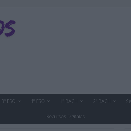
3º ESO
4º ESO
1º BACH
2º BACH
Se
Recursos Digitales