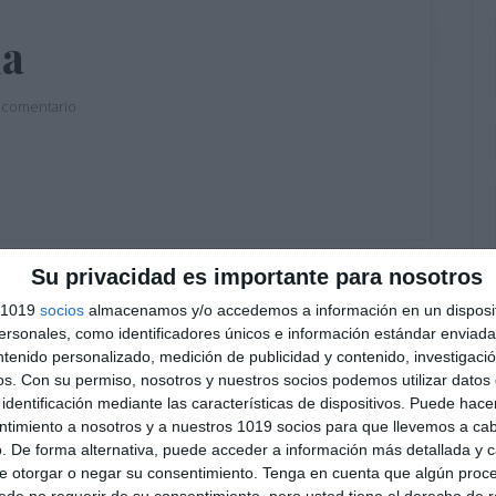
ia
 comentario
Su privacidad es importante para nosotros
s 1019
socios
almacenamos y/o accedemos a información en un disposit
sonales, como identificadores únicos e información estándar enviada 
ntenido personalizado, medición de publicidad y contenido, investigaci
publicada.
Los campos obligatorios están
os.
Con su permiso, nosotros y nuestros socios podemos utilizar datos 
identificación mediante las características de dispositivos. Puede hacer
ntimiento a nosotros y a nuestros 1019 socios para que llevemos a ca
. De forma alternativa, puede acceder a información más detallada y 
e otorgar o negar su consentimiento.
Tenga en cuenta que algún proc
de no requerir de su consentimiento, pero usted tiene el derecho de r