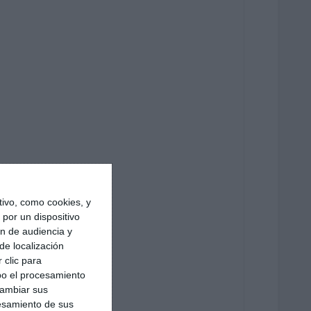
ivo, como cookies, y
por un dispositivo
ón de audiencia y
de localización
 clic para
bo el procesamiento
cambiar sus
esamiento de sus