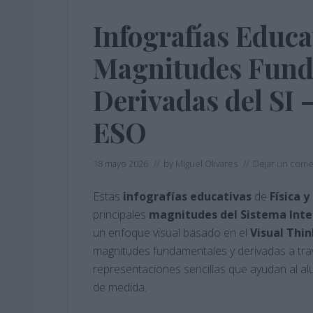
Infografías Educa
Magnitudes Fund
Derivadas del SI 
ESO
18 mayo 2026
// by
Miguel Olivares
//
Dejar un come
Estas
infografías educativas
de
Física 
principales
magnitudes del Sistema Inter
un enfoque visual basado en el
Visual Thi
magnitudes fundamentales y derivadas a tra
representaciones sencillas que ayudan al al
de medida.