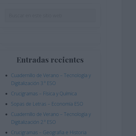
Barra
Buscar
en
lateral
este
principal
sitio
web
Entradas recientes
Cuadernillo de Verano – Tecnología y
Digitalización 3.º ESO
Crucigramas – Física y Química
Sopas de Letras – Economía ESO
Cuadernillo de Verano – Tecnología y
Digitalización 2.º ESO
Crucigramas – Geografia e Historia