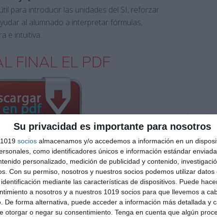
til para introducir las unidades del SI, reforzar
yudar al alumnado a interpretar fórmulas,
 e intuitiva.
L FINAL EL PDF
Su privacidad es importante para nosotros
s 1019
socios
almacenamos y/o accedemos a información en un disposit
sonales, como identificadores únicos e información estándar enviada 
Suscribirse
ntenido personalizado, medición de publicidad y contenido, investigaci
os.
Con su permiso, nosotros y nuestros socios podemos utilizar datos 
identificación mediante las características de dispositivos. Puede hacer
Únete a otros 551 suscriptores
ntimiento a nosotros y a nuestros 1019 socios para que llevemos a ca
O EXCLUSIVO DE WHATSAPP
. De forma alternativa, puede acceder a información más detallada y 
e otorgar o negar su consentimiento.
Tenga en cuenta que algún proc