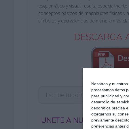
esquemático y visual, resulta especialmente ú
conceptos básicos de magnitudes físicas y a
símbolos y equivalencias de manera más clara
DESCARGA A
Nosotros y nuestro
Escribe tu correo electrónico…
procesamos datos per
para publicidad y co
desarrollo de servici
geográfica precisa e 
otorgarnos su conse
UNETE A NUESTRO GRUP
previamente descrito
preferencias antes d