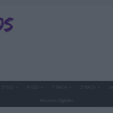
3º ESO
4º ESO
1º BACH
2º BACH
Se
Recursos Digitales