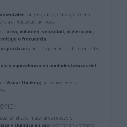
damentales
: longitud, masa, tiempo, corriente
ancia e intensidad luminosa.
omo
área, volumen, velocidad, aceleración,
 voltaje o frecuencia
.
los
prácticos
para comprender cada magnitud y
olo y equivalencia en unidades básicas del
 de
Visual Thinking
para favorecer la
vo.
erial
ual en el aula, material de repaso o
ísica y Química en ESO
. Gracias a su formato