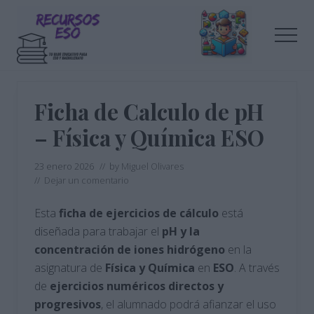
Menu
Saltar
Saltar
al
a
Men
contenido
la
principal
barra
Tu
lateral
blog
de
principal
Ficha de Calculo de pH
educación
– Física y Química ESO
23 enero 2026
// by
Miguel Olivares
//
Dejar un comentario
Esta
ficha de ejercicios de cálculo
está
diseñada para trabajar el
pH y la
concentración de iones hidrógeno
en la
asignatura de
Física y Química
en
ESO
. A través
de
ejercicios numéricos directos y
progresivos
, el alumnado podrá afianzar el uso