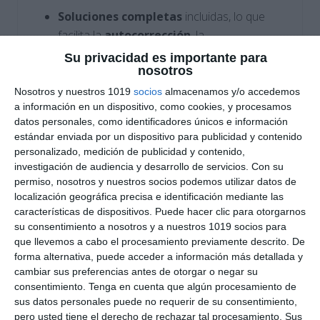
Soluciones completas
incluidas, lo que
facilita la
autocorrección
, la
autoevaluación
y el trabajo autónomo del
Su privacidad es importante para
nosotros
alumnado.
Nosotros y nuestros 1019
socios
almacenamos y/o accedemos
Cómo utilizar este material
a información en un dispositivo, como cookies, y procesamos
datos personales, como identificadores únicos e información
Esta ficha es ideal como
actividad de aula
,
estándar enviada por un dispositivo para publicidad y contenido
personalizado, medición de publicidad y contenido,
tarea para casa
,
material de refuerzo
,
investigación de audiencia y desarrollo de servicios.
Con su
repaso previo a un examen
o
práctica de
permiso, nosotros y nuestros socios podemos utilizar datos de
evaluación
tras la explicación teórica del
pH y
localización geográfica precisa e identificación mediante las
las disoluciones ácido-base
. Resulta
características de dispositivos. Puede hacer clic para otorgarnos
su consentimiento a nosotros y a nuestros 1019 socios para
especialmente útil para afianzar el cálculo
que llevemos a cabo el procesamiento previamente descrito. De
matemático aplicado a la química en
ESO
.
forma alternativa, puede acceder a información más detallada y
cambiar sus preferencias antes de otorgar o negar su
DESCARGA AL FINAL
consentimiento.
Tenga en cuenta que algún procesamiento de
sus datos personales puede no requerir de su consentimiento,
EL PDF
pero usted tiene el derecho de rechazar tal procesamiento. Sus