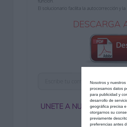
función.
El solucionario facilita la autocorrección y 
DESCARGA A
Escribe tu correo electrónico…
Nosotros y nuestro
procesamos datos per
para publicidad y co
desarrollo de servici
UNETE A NUESTRO GRUP
geográfica precisa e 
otorgarnos su conse
previamente descrito
preferencias antes d