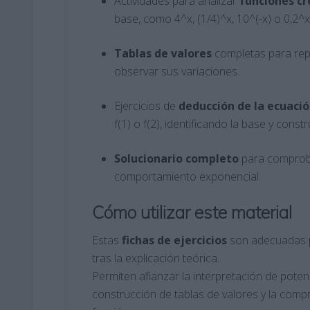
Actividades para analizar
funciones cr
base, como 4^x, (1/4)^x, 10^(-x) o 0,2^x
Tablas
de valores
completas para repr
observar sus variaciones.
Ejercicios de
deducción de la ecuaci
f(1) o f(2), identificando la base y con
Solucionario
completo
para comproba
comportamiento exponencial.
Cómo utilizar este material
Estas
fichas de ejercicios
son adecuadas p
tras la explicación teórica.
Permiten afianzar la interpretación de potenci
construcción de tablas de valores y la com