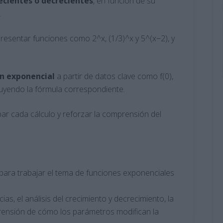
ecientes o decrecientes
, en función de su
.
esentar funciones como 2^x, (1/3)^x y 5^(x−2), y
ón exponencial
a partir de datos clave como f(0),
struyendo la fórmula correspondiente.
r cada cálculo y reforzar la comprensión del
ara trabajar el tema de funciones exponenciales
as, el análisis del crecimiento y decrecimiento, la
prensión de cómo los parámetros modifican la