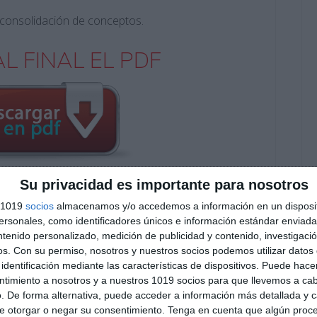
la consolidación de conceptos.
L FINAL EL PDF
Su privacidad es importante para nosotros
Suscribirse
s 1019
socios
almacenamos y/o accedemos a información en un disposit
sonales, como identificadores únicos e información estándar enviada 
ntenido personalizado, medición de publicidad y contenido, investigaci
Únete a otros 553 suscriptores
os.
Con su permiso, nosotros y nuestros socios podemos utilizar datos 
O EXCLUSIVO DE WHATSAPP
identificación mediante las características de dispositivos. Puede hacer
ntimiento a nosotros y a nuestros 1019 socios para que llevemos a ca
. De forma alternativa, puede acceder a información más detallada y 
e otorgar o negar su consentimiento.
Tenga en cuenta que algún proc