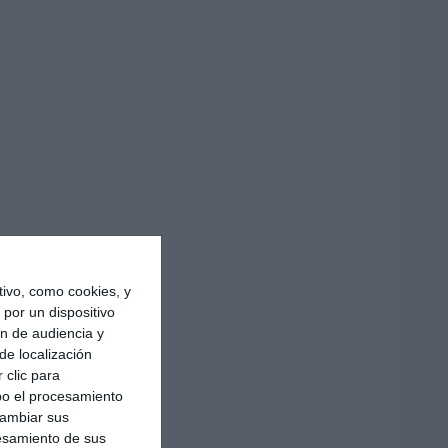
ivo, como cookies, y
por un dispositivo
ón de audiencia y
de localización
 clic para
bo el procesamiento
cambiar sus
esamiento de sus