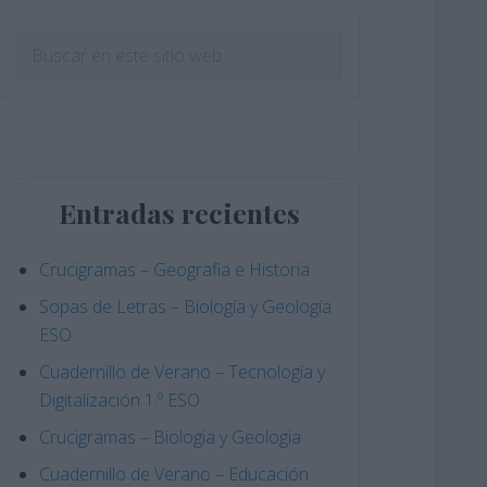
Barra
Buscar
en
lateral
este
principal
sitio
web
Entradas recientes
Crucigramas – Geografia e Historia
Sopas de Letras – Biología y Geología
ESO
Cuadernillo de Verano – Tecnología y
Digitalización 1.º ESO
Crucigramas – Biologia y Geologia
Cuadernillo de Verano – Educación