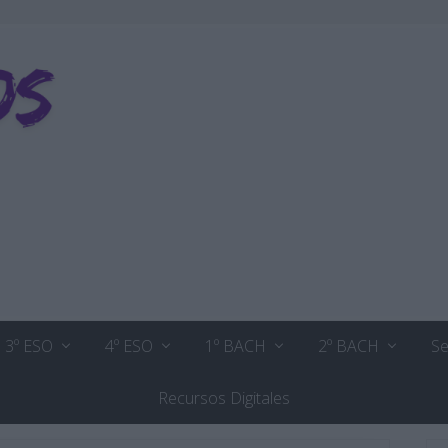
3º ESO
4º ESO
1º BACH
2º BACH
Se
Recursos Digitales