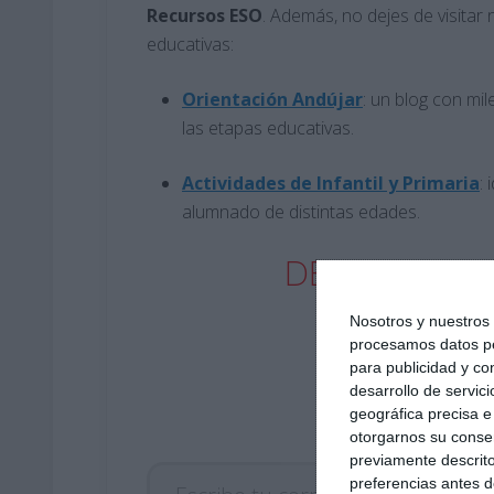
Recursos
ESO
. Además, no dejes de visita
educativas:
Orientación Andújar
: un blog con mil
las etapas educativas.
Actividades de Infantil y Primaria
:
alumnado de distintas edades.
DESCARGA A
Nosotros y nuestro
procesamos datos per
para publicidad y co
desarrollo de servici
geográfica precisa e 
otorgarnos su conse
Escribe tu correo electrónico…
previamente descrito
preferencias antes d