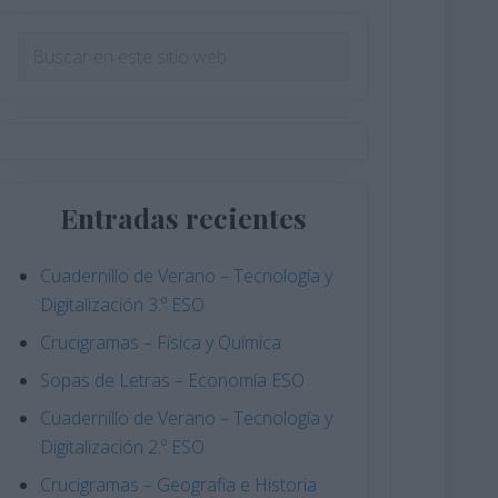
Barra
Buscar
en
lateral
este
principal
sitio
web
Entradas recientes
Cuadernillo de Verano – Tecnología y
Digitalización 3.º ESO
Crucigramas – Física y Química
Sopas de Letras – Economía ESO
Cuadernillo de Verano – Tecnología y
Digitalización 2.º ESO
Crucigramas – Geografia e Historia