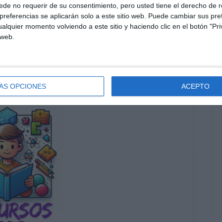
Suscribirse
de no requerir de su consentimiento, pero usted tiene el derecho de r
referencias se aplicarán solo a este sitio web. Puede cambiar sus pref
Únete a otros 551 suscriptores
alquier momento volviendo a este sitio y haciendo clic en el botón "Pri
 web.
O EXCLUSIVO DE WHATSAPP
ÁS OPCIONES
ACEPTO