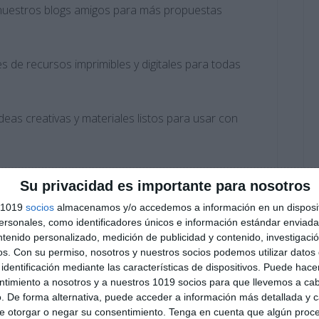
r nuestros blogs amigos para más propuestas
es de recursos imprimibles y digitales para todas
 ideas creativas y materiales listos para usar con
L FINAL EL PDF
Su privacidad es importante para nosotros
s 1019
socios
almacenamos y/o accedemos a información en un disposit
sonales, como identificadores únicos e información estándar enviada 
ntenido personalizado, medición de publicidad y contenido, investigaci
os.
Con su permiso, nosotros y nuestros socios podemos utilizar datos 
identificación mediante las características de dispositivos. Puede hacer
ntimiento a nosotros y a nuestros 1019 socios para que llevemos a ca
. De forma alternativa, puede acceder a información más detallada y 
e otorgar o negar su consentimiento.
Tenga en cuenta que algún proc