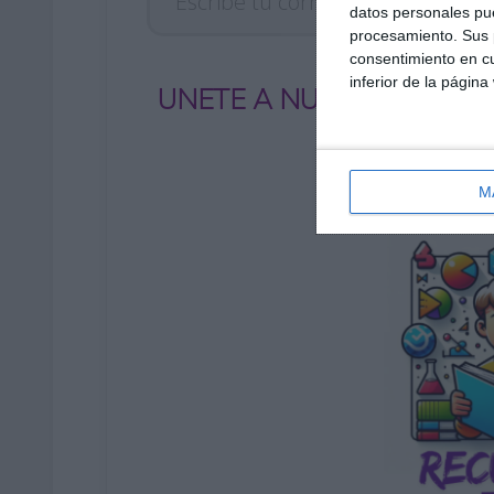
datos personales pue
procesamiento. Sus p
consentimiento en cu
inferior de la página
UNETE A NUESTRO GRUP
M