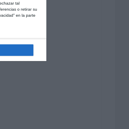
echazar tal
erencias o retirar su
vacidad" en la parte