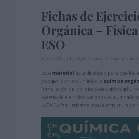
Fichas de Ejercic
Orgánica – Física
ESO
3 junio 2025
// by
Miguel Olivares
//
Dejar un comen
Este
material
está diseñado para que los 
trabajen con profundidad la
química orgán
formulación de los principales hidrocarburos
batería de ejercicios variados, el alumnado 
IUPAC y familiarizarse con la estructura y 