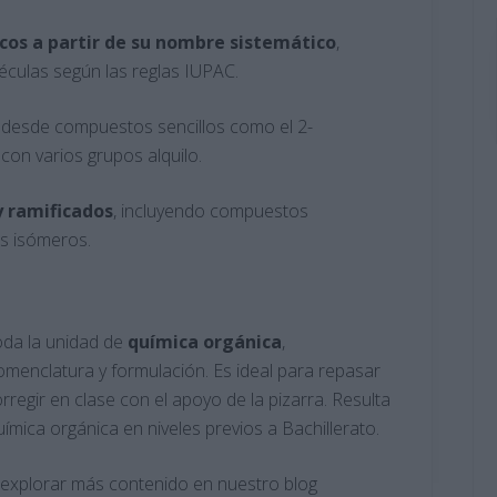
os a partir de su nombre sistemático
,
éculas según las reglas IUPAC.
, desde compuestos sencillos como el 2-
on varios grupos alquilo.
y ramificados
, incluyendo compuestos
es isómeros.
toda la unidad de
química orgánica
,
menclatura y formulación. Es ideal para repasar
regir en clase con el apoyo de la pizarra. Resulta
ímica orgánica en niveles previos a Bachillerato.
s a explorar más contenido en nuestro blog