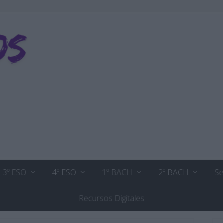
3º ESO
4º ESO
1º BACH
2º BACH
Se
Recursos Digitales