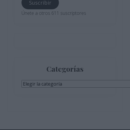
Suscribir
electrónico
Únete a otros 611 suscriptores
Categorías
Categorías