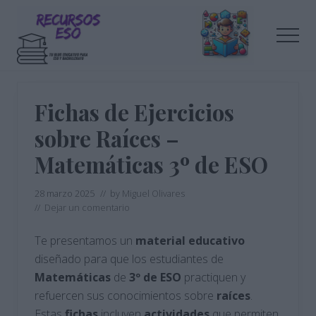
Menu
Saltar
Saltar
al
a
Men
contenido
la
principal
barra
Tu
lateral
blog
de
principal
Fichas de Ejercicios
educación
sobre Raíces –
Matemáticas 3º de ESO
28 marzo 2025
// by
Miguel Olivares
//
Dejar un comentario
Te presentamos un
material
educativo
diseñado para que los estudiantes de
Matemáticas
de
3º de ESO
practiquen y
refuercen sus conocimientos sobre
raíces
.
Estas
fichas
incluyen
actividades
que permiten