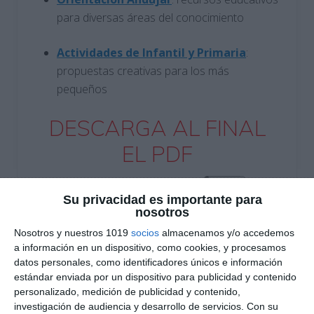
para diversas áreas del conocimiento
Actividades de Infantil y Primaria
:
propuestas creativas para los más
pequeños
DESCARGA AL FINAL
EL PDF
Su privacidad es importante para
nosotros
Nosotros y nuestros 1019
socios
almacenamos y/o accedemos
a información en un dispositivo, como cookies, y procesamos
datos personales, como identificadores únicos e información
Escribe tu correo electrónico…
estándar enviada por un dispositivo para publicidad y contenido
Suscribirse
personalizado, medición de publicidad y contenido,
investigación de audiencia y desarrollo de servicios.
Con su