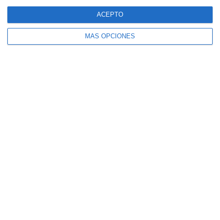
ACEPTO
Cuadernillo de Verano – Matemáticas
Académicas 4.º ESO
MÁS OPCIONES
Cuadernillo de Verano – Matemáticas 3.º
ESO