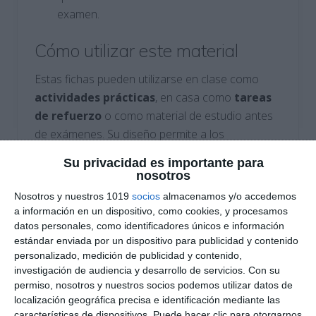
examen​.
Cómo utilizar este material
Estas fichas pueden utilizarse en clase como
actividades prácticas
, en casa como
tareas
de refuerzo
o como material de estudio antes
de exámenes. Su diseño permite a los
estudiantes
comprender la importancia de la
Su privacidad es importante para
probabilidad en la toma de decisiones y su
nosotros
aplicación en situaciones cotidianas
.
Nosotros y nuestros 1019
socios
almacenamos y/o accedemos
a información en un dispositivo, como cookies, y procesamos
Si este material te ha sido útil, te invitamos a
datos personales, como identificadores únicos e información
estándar enviada por un dispositivo para publicidad y contenido
explorar más contenido en nuestro blog
personalizado, medición de publicidad y contenido,
Recursos ESO
. Además, te recomendamos
investigación de audiencia y desarrollo de servicios.
Con su
visitar:
permiso, nosotros y nuestros socios podemos utilizar datos de
localización geográfica precisa e identificación mediante las
Orientación Andújar
: Recursos educativos
características de dispositivos. Puede hacer clic para otorgarnos