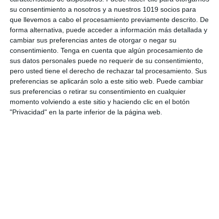
su consentimiento a nosotros y a nuestros 1019 socios para
para diversas áreas del conocimiento.
que llevemos a cabo el procesamiento previamente descrito. De
Actividades de Infantil y Primaria
: Propuestas
forma alternativa, puede acceder a información más detallada y
creativas para los más pequeños.
cambiar sus preferencias antes de otorgar o negar su
consentimiento.
Tenga en cuenta que algún procesamiento de
sus datos personales puede no requerir de su consentimiento,
DESCARGA AL FINAL
pero usted tiene el derecho de rechazar tal procesamiento. Sus
EL PDF
preferencias se aplicarán solo a este sitio web. Puede cambiar
sus preferencias o retirar su consentimiento en cualquier
momento volviendo a este sitio y haciendo clic en el botón
"Privacidad" en la parte inferior de la página web.
Escribe tu correo electrónico…
Suscribirse
Únete a otros 552 suscriptores