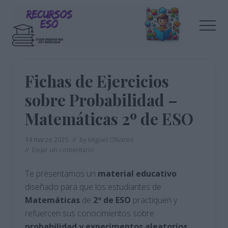
Menu
Saltar
Saltar
al
a
Men
contenido
la
principal
barra
Tu
lateral
blog
de
principal
Fichas de Ejercicios
educación
sobre Probabilidad –
Matemáticas 2º de ESO
14 marzo 2025
// by
Miguel Olivares
//
Dejar un comentario
Te presentamos un
material
educativo
diseñado para que los estudiantes de
Matemáticas
de
2º de ESO
practiquen y
refuercen sus conocimientos sobre
probabilidad y experimentos aleatorios
.