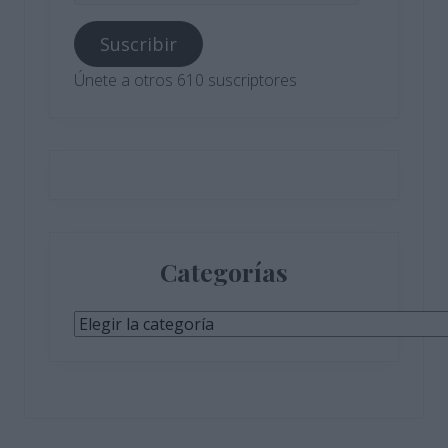
correo
Suscribir
electrónico
Únete a otros 610 suscriptores
Categorías
Categorías