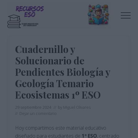
Menu
Saltar
Saltar
al
a
Men
contenido
la
principal
barra
Tu
lateral
blog
de
principal
Cuadernillo y
educación
Solucionario de
Pendientes Biología y
Geología Temario
Ecosistemas 1º ESO
29 septiembre 2024
// by
Miguel Olivares
//
Dejar un comentario
Hoy compartimos este material educativo
diseñado para estudiantes de
1º ESO
, centrado