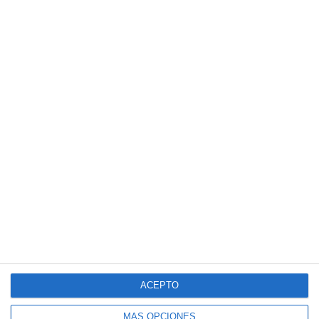
MAS RECURSOS PARA
BIOLOGÍA Y GEOLOGÍA
Sopas de Letras – Biología y Geología
ESO
ACEPTO
MÁS OPCIONES