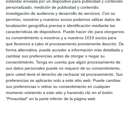
estándar enviada por un dispositivo para publicidad y contenido
y los niveles tróficos.
personalizado, medición de publicidad y contenido,
investigación de audiencia y desarrollo de servicios.
Con su
Si este material te ha sido útil y deseas seguir
permiso, nosotros y nuestros socios podemos utilizar datos de
localización geográfica precisa e identificación mediante las
explorando más recursos educativos, te
características de dispositivos. Puede hacer clic para otorgarnos
invitamos a visitar plataformas como
Recursos
su consentimiento a nosotros y a nuestros 1019 socios para
ESO
, con una amplia variedad de contenidos
que llevemos a cabo el procesamiento previamente descrito. De
educativos para secundaria;
Orientación Andújar
,
forma alternativa, puede acceder a información más detallada y
cambiar sus preferencias antes de otorgar o negar su
con recursos para todas las etapas educativas; y
consentimiento.
Tenga en cuenta que algún procesamiento de
Actividades de Infantil y Primaria
, donde
sus datos personales puede no requerir de su consentimiento,
encontrarás actividades creativas para los más
pero usted tiene el derecho de rechazar tal procesamiento. Sus
pequeños.
preferencias se aplicarán solo a este sitio web. Puede cambiar
sus preferencias o retirar su consentimiento en cualquier
DESCARGA AL FINAL
momento volviendo a este sitio y haciendo clic en el botón
"Privacidad" en la parte inferior de la página web.
EL PDF