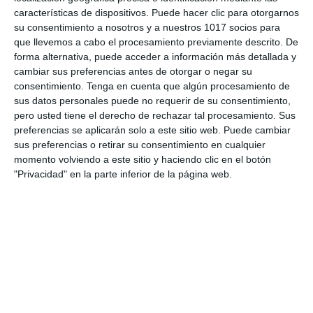
Etiqueta:
Educación
,
Educativas
,
ESO
,
obligatoria
,
características de dispositivos. Puede hacer clic para otorgarnos
Reflexiones
,
SECUNDARIA
,
vídeo
su consentimiento a nosotros y a nuestros 1017 socios para
que llevemos a cabo el procesamiento previamente descrito. De
forma alternativa, puede acceder a información más detallada y
cambiar sus preferencias antes de otorgar o negar su
Entradas recientes
consentimiento.
Tenga en cuenta que algún procesamiento de
sus datos personales puede no requerir de su consentimiento,
pero usted tiene el derecho de rechazar tal procesamiento. Sus
Cuadernillo de Verano – Educación Física 4.º
preferencias se aplicarán solo a este sitio web. Puede cambiar
ESO
sus preferencias o retirar su consentimiento en cualquier
momento volviendo a este sitio y haciendo clic en el botón
Crucigramas – Lengua y Literatura
"Privacidad" en la parte inferior de la página web.
Cuadernillo de Verano – Educación Física 3.º
ESO
Crucigramas – Matemáticas
Cuadernillo de Verano – Educación Física 2.º
ESO