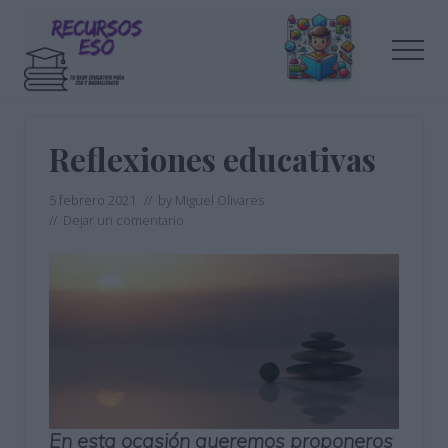
Menu
Saltar
Saltar
al
a
Men
contenido
la
principal
barra
Tu
lateral
blog
de
principal
Reflexiones educativas
educación
5 febrero 2021
// by
Miguel Olivares
//
Dejar un comentario
En esta ocasión queremos proponeros