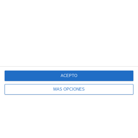
Web
Guarda mi nombre, correo electrónico y web
en este navegador para la próxima vez que
comente.
Recibir un correo electrónico con los
siguientes comentarios a esta entrada.
ACEPTO
Recibir un correo electrónico con cada
MÁS OPCIONES
nueva entrada.