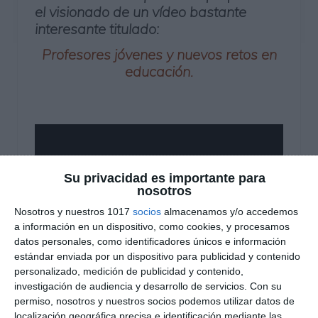
el visionado de un vídeo bastante
interesante titulado:
Profesores jóvenes y nuevos retos en
educación.
Su privacidad es importante para
nosotros
Nosotros y nuestros 1017
socios
almacenamos y/o accedemos
a información en un dispositivo, como cookies, y procesamos
datos personales, como identificadores únicos e información
estándar enviada por un dispositivo para publicidad y contenido
personalizado, medición de publicidad y contenido,
Ofrecido por:
Innova343
investigación de audiencia y desarrollo de servicios.
Con su
permiso, nosotros y nuestros socios podemos utilizar datos de
Categoría:
1º ESO
,
2º ESO
,
3º ESO
,
4º ESO
localización geográfica precisa e identificación mediante las