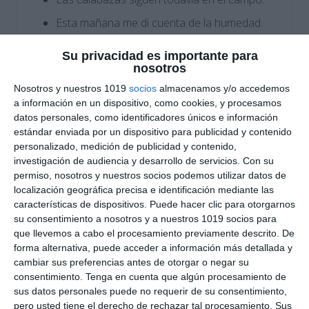
Esta mañana me di cuenta de la humedad
de las paredes.
Su privacidad es importante para
Hoy te has puesto una corbata muy
nosotros
elegante.
Nosotros y nuestros 1019
socios
almacenamos y/o accedemos
a información en un dispositivo, como cookies, y procesamos
Las mañanas de otoño resultan fresquitas
datos personales, como identificadores únicos e información
algunos días.
estándar enviada por un dispositivo para publicidad y contenido
Desde aquí veo la nueva casa de mis
personalizado, medición de publicidad y contenido,
investigación de audiencia y desarrollo de servicios.
Con su
abuelos paternos.
permiso, nosotros y nuestros socios podemos utilizar datos de
¿En qué medio de transporte viajarían los
localización geográfica precisa e identificación mediante las
escaladores?
características de dispositivos. Puede hacer clic para otorgarnos
su consentimiento a nosotros y a nuestros 1019 socios para
Aquella mujer, tu vecina del quinto, es harto
que llevemos a cabo el procesamiento previamente descrito. De
sufrida.
forma alternativa, puede acceder a información más detallada y
cambiar sus preferencias antes de otorgar o negar su
Quizás nos llegue pronto la postal tan
consentimiento.
Tenga en cuenta que algún procesamiento de
esperada.
sus datos personales puede no requerir de su consentimiento,
pero usted tiene el derecho de rechazar tal procesamiento. Sus