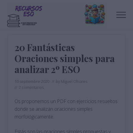
Menu
Saltar
Saltar
al
a
Men
contenido
la
principal
barra
Tu
lateral
blog
de
principal
20 Fantásticas
educación
Oraciones simples para
analizar 2º ESO
10 septiembre 2020
// by
Miguel Olivares
//
2 comentarios
Os proponemos un PDF con ejercicios resueltos
donde se analizan oraciones simples
morfológicamente.
Estás son las oraciones simples propuestas y