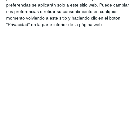
Siempre está hablando de sus conquistas
preferencias se aplicarán solo a este sitio web. Puede cambiar
amorosas.
sus preferencias o retirar su consentimiento en cualquier
momento volviendo a este sitio y haciendo clic en el botón
El problema tan complejo de física fue
"Privacidad" en la parte inferior de la página web.
resuelto en cinco segundos por el profesor.
Alejandro se ha peinado el flequillo bastante
mal.
Aquellos compañeros parecen
preocupados por el resultado de las
calificaciones.