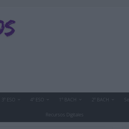
3º ESO
4º ESO
1º BACH
2º BACH
Se
Recursos Digitales