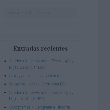
Barra
Buscar
en
lateral
este
principal
sitio
web
Entradas recientes
Cuadernillo de Verano – Tecnología y
Digitalización 3.º ESO
Crucigramas – Física y Química
Sopas de Letras – Economía ESO
Cuadernillo de Verano – Tecnología y
Digitalización 2.º ESO
Crucigramas – Geografia e Historia