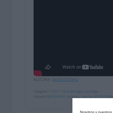
AUTORIA:
Bio[ESO]sfera
Categoría:
1º ESO
,
1º ESO Biología y Geología
Etiqueta:
BIOCENOSIS
,
biotopo
,
ciencias
,
ECOSISTEM
Nosotros y nuestro