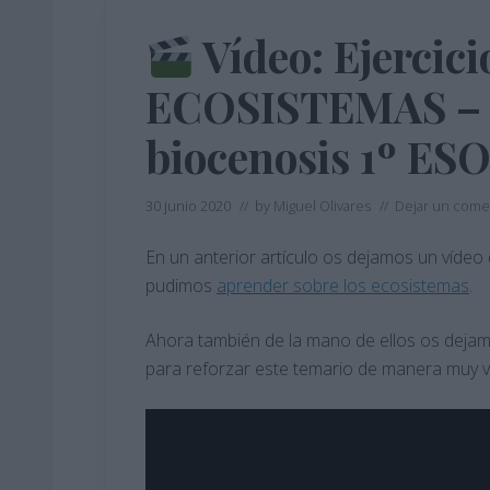
Vídeo: Ejercici
ECOSISTEMAS – B
biocenosis 1º ES
30 junio 2020
// by
Miguel Olivares
//
Dejar un come
En un anterior artículo os dejamos un víde
pudimos
aprender sobre los ecosistemas
.
Ahora también de la mano de ellos os dejam
para reforzar este temario de manera muy vi