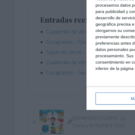
procesamos datos per
para publicidad y co
Entradas recientes
desarrollo de servici
geográfica precisa e 
otorgarnos su conse
Cuadernillo de Verano – Tecnología y Digi
previamente descrito
Crucigramas – Física y Química
preferencias antes d
datos personales pue
Sopas de Letras – Economía ESO
procesamiento. Sus p
Cuadernillo de Verano – Tecnología y Digi
consentimiento en cu
inferior de la página
Crucigramas – Geografia e Historia
M
E
EXPRESIÓN ESCRITA: La
«
n
Carta y la Postal 3º ESO
t
r