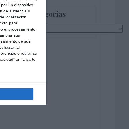
por un dispositivo
ón de audiencia y
Categorías
de localización
 clic para
Categorías
bo el procesamiento
cambiar sus
esamiento de sus
echazar tal
erencias o retirar su
vacidad" en la parte