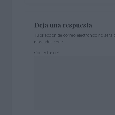
a
d
Interacciones
a
con
Deja una respuesta
a
n
los
Tu dirección de correo electrónico no será 
t
marcados con
*
lectores
e
r
Comentario
*
i
o
r
: