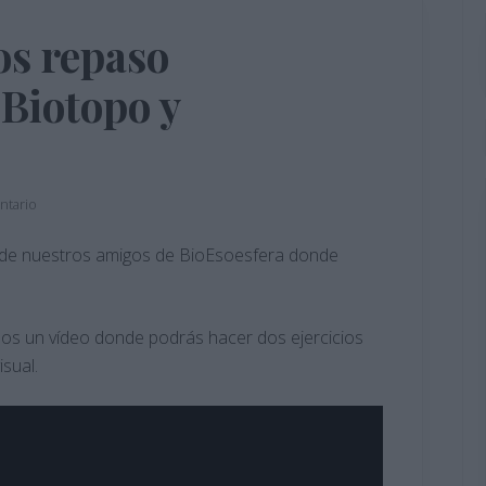
os repaso
iotopo y
O
ntario
o de nuestros amigos de BioEsoesfera donde
os un vídeo donde podrás hacer dos ejercicios
sual.