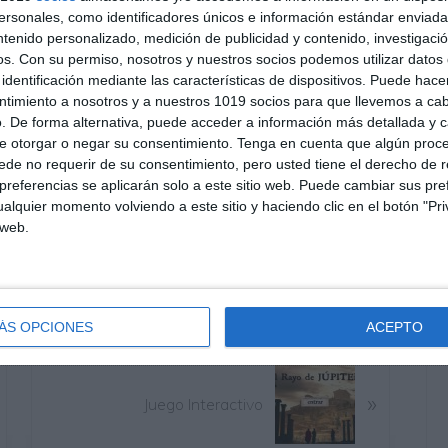
sonales, como identificadores únicos e información estándar enviada 
ntenido personalizado, medición de publicidad y contenido, investigaci
os.
Con su permiso, nosotros y nuestros socios podemos utilizar datos 
identificación mediante las características de dispositivos. Puede hacer
ntimiento a nosotros y a nuestros 1019 socios para que llevemos a ca
talización 3.º ESO
. De forma alternativa, puede acceder a información más detallada y 
e otorgar o negar su consentimiento.
Tenga en cuenta que algún proc
de no requerir de su consentimiento, pero usted tiene el derecho de r
referencias se aplicarán solo a este sitio web. Puede cambiar sus pref
talización 2.º ESO
alquier momento volviendo a este sitio y haciendo clic en el botón "Pri
 web.
ÁS OPCIONES
ACEPTO
S
»
i
Juego Interactivo
g
u