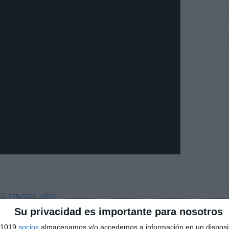
AS
,
naturales
,
video
Su privacidad es importante para nosotros
s 1019
socios
almacenamos y/o accedemos a información en un disposit